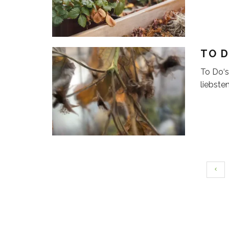
TO D
To Do‘s
liebsten