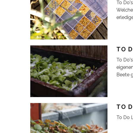
To Do's
Welche 
erledig
TO D
To Do's
eigenen
Beete g
TO D
To Do L