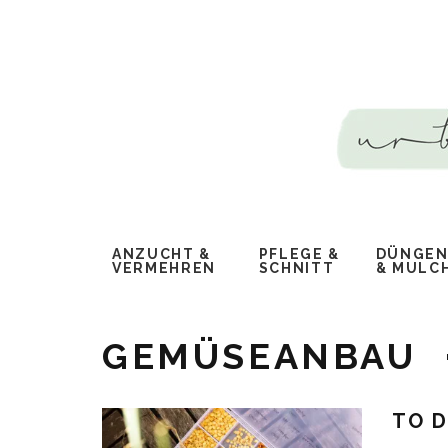
ANZUCHT &
PFLEGE &
DÜNGEN,
VERMEHREN
SCHNITT
MULCH
GEMÜSEANBAU
TO D