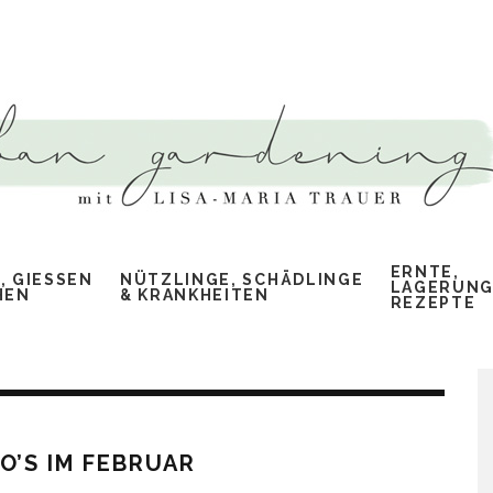
ERNTE,
 GIESSEN &
NÜTZLINGE, SCHÄDLINGE
LAGERUNG
EN
& KRANKHEITEN
REZEPTE
O’S IM FEBRUAR