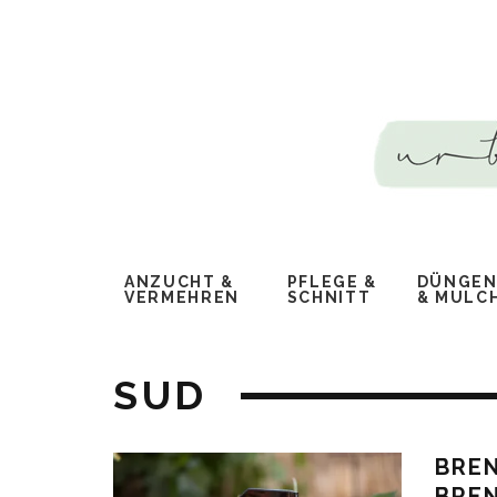
ANZUCHT &
PFLEGE &
DÜNGEN,
VERMEHREN
SCHNITT
MULCH
SUD
BRE
BRE