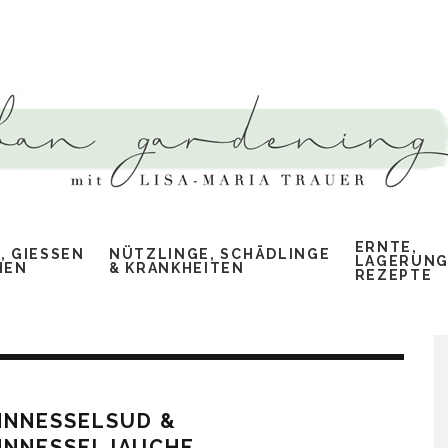
ERNTE,
 GIESSEN &
NÜTZLINGE, SCHÄDLINGE
LAGERUNG
EN
& KRANKHEITEN
REZEPTE
NNNESSELSUD &
NNNESSELJAUCHE