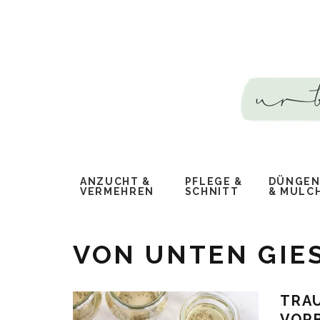
ANZUCHT &
PFLEGE &
DÜNGEN,
VERMEHREN
SCHNITT
MULCH
VON UNTEN GIES
TRA
VOR