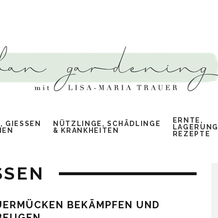
ERNTE,
 GIESSEN &
NÜTZLINGE, SCHÄDLINGE
LAGERUNG
EN
& KRANKHEITEN
REZEPTE
SEN
UERMÜCKEN BEKÄMPFEN UND
BEUGEN