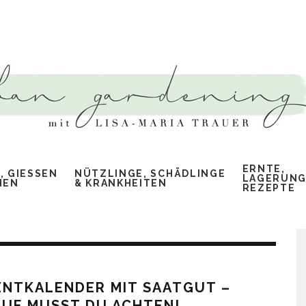
ERNTE,
 GIESSEN &
NÜTZLINGE, SCHÄDLINGE
LAGERUNG
EN
& KRANKHEITEN
REZEPTE
ENTKALENDER MIT SAATGUT –
UF MUSST DU ACHTEN!