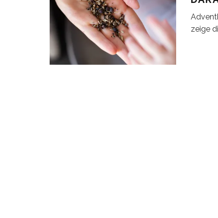
Adventk
zeige d