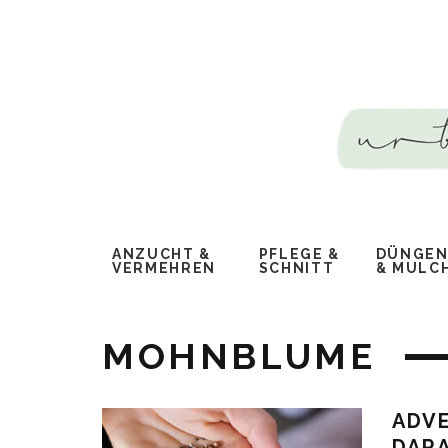
ANZUCHT &
PFLEGE &
DÜNGEN,
VERMEHREN
SCHNITT
MULCH
MOHNBLUME
ADV
DARA